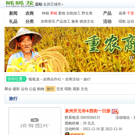
总站
去其它城市
新闻
农商
种植
养殖
畜牧
自制加工
野生类
产品
蔬果
干货
礼品
分类
农商资讯
产品加工
服务
骑游文化
活动
唱歌
运动
呱呱龙—农商合作社
>
农商活动
>
旅行
聚会
摄影
运动
公益
购物
旅行
交友
唱歌
观影
文化
旅行
泉州开元寺➕西街一日游
联系电话:18459204131 活动地址
团购价格：29 元元
活动时间：2022-12-16 至 2022-12-16