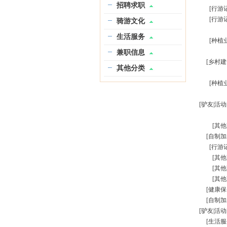
招聘求职
[行游
[行游
骑游文化
生活服务
[种植
兼职信息
[乡村建
其他分类
[种植
[驴友|活动
[其他
[自制加
[行游
[其他
[其他
[其他
[健康保
[自制加
[驴友|活动
[生活服