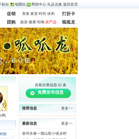
手机站
地图站
帮助中心
礼品兑换
返回首页
促销
美食
家居
时尚
休闲
打折卡
团购
旅游
健康
吃喝
农产品
呱呱龙
共有分类信息 62 条
免费发布信息
推荐信息
更多>>
白鸭
最新信息
更多>>
·
泉州永春一都山歌小镇乡村
时间