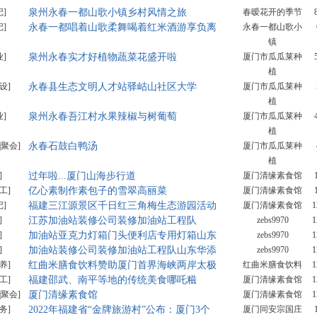
记]
泉州永春一都山歌小镇乡村风情之旅
春暧花开的季节
记]
永春一都唱着山歌柔舞喝着红米酒游享负离
永春一都山歌小
镇
业]
泉州永春实才好植物蔬菜花盛开啦
厦门市瓜瓜莱种
植
设]
永春县生态文明人才站驿岵山社区大学
厦门市瓜瓜莱种
植
业]
泉州永春吾江村水果辣椒与树葡萄
厦门市瓜瓜莱种
植
|聚会]
永春石鼓白鸭汤
厦门市瓜瓜莱种
植
]
过年啦...厦门山海步行道
厦门清缘素食馆
工]
亿心素制作素包子的雪翠高丽菜
厦门清缘素食馆
记]
福建三江源景区千日红三角梅生态游园活动
厦门清缘素食馆
1
]
江苏加油站装修公司装修加油站工程队
zebs9970
1
]
加油站亚克力灯箱门头便利店专用灯箱山东
zebs9970
1
]
加油站装修公司装修加油站工程队山东华添
zebs9970
1
养]
红曲米膳食饮料赞助厦门首界海峡两岸太极
红曲米膳食饮料
1
工]
福建邵武、南平等地的传统美食哪吒糍
厦门清缘素食馆
1
|聚会]
厦门清缘素食馆
厦门清缘素食馆
1
务]
2022年福建省“金牌旅游村”公布：厦门3个
厦门同安宗国庄