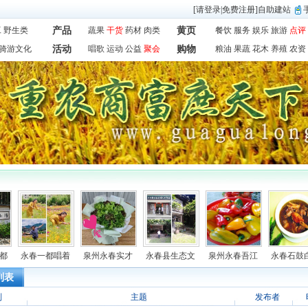
[
请登录
|
免费注册
]
自助建站
工
野生类
产品
蔬果
干货
药材
肉类
黄页
餐饮
服务
娱乐
旅游
点评
骑游文化
活动
唱歌
运动
公益
聚会
购物
粮油
果蔬
花木
养殖
农资
都
永春一都唱着
泉州永春实才
永春县生态文
泉州永春吾江
永春石鼓
列表
别
主题
发布者