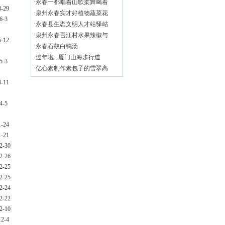
·
永春一都唱着山歌柔舞喝着
8-29
·
泉州永春实才好植物蔬菜花
6-3
·
永春县生态文明人才站驿岵
·
泉州永春吾江村水果辣椒与
5-12
·
永春石鼓白鸭汤
·
过年啦...厦门山海步行道
5-3
·
亿心素制作素包子的雪翠高
4-11
4-5
1-24
1-21
2-30
2-26
2-25
2-25
2-24
2-22
2-10
12-4