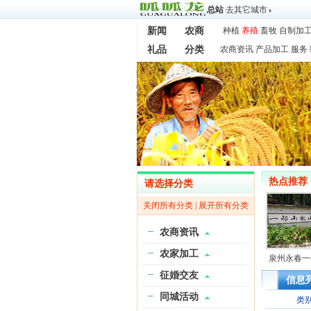
总站
去其它城市
新闻
农商
种植
养殖
畜牧
自制加
礼品
分类
农商资讯
产品加工
服务
热点推荐
请选择分类
关闭所有分类
|
展开所有分类
农商资讯
农家加工
泉州永春一
征婚交友
信息
同城活动
类