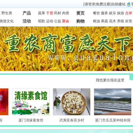
[
请登录
|
免费注册
]
自助建站
工
野生类
产品
蔬果
干货
药材
肉类
黄页
餐饮
服务
娱乐
旅游
点评
骑游文化
活动
唱歌
运动
公益
聚会
购物
粮油
果蔬
花木
养殖
农资
我也要出现在这里
园
厦门清缘素食馆
武夷富春茶乡村
厦门市瓜瓜莱种植有限