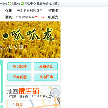
手机站
地图站
帮助中心
礼品兑换
返回首页
促销
美食
家居
时尚
休闲
打折卡
团购
旅游
健康
吃喝
农产品
呱呱龙
登记店铺
发布信息
发布优惠
发布团购