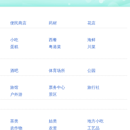
便民商店
药材
花店
小吃
西餐
海鲜
蛋糕
粤港菜
川菜
酒吧
体育场所
公园
旅馆
票务中心
旅行社
户外游
景区
茶类
姑类
地方小吃
农作物
农资
工艺品