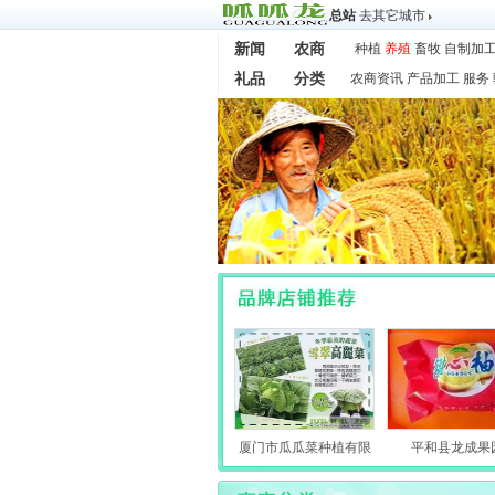
总站
去其它城市
新闻
农商
种植
养殖
畜牧
自制加
礼品
分类
农商资讯
产品加工
服务
厦门市瓜瓜菜种植有限
平和县龙成果