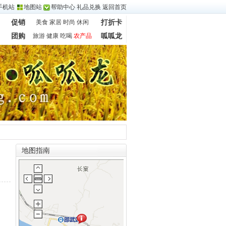
手机站
地图站
帮助中心
礼品兑换
返回首页
促销
美食
家居
时尚
休闲
打折卡
团购
旅游
健康
吃喝
农产品
呱呱龙
地图指南