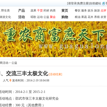
[
请登录
|
免费注册
]
自助建站
工
野生类
产品
蔬果
干货
药材
肉类
黄页
餐饮
服务
娱乐
旅游
点评
骑游文化
活动
唱歌
运动
公益
聚会
购物
粮油
果蔬
花木
养殖
农资
商活动
>
公益
习、交流三丰太极文化
[
活动结束]
0
人气
发布时间：2014-2-19 18:04:08
活动时间：2014-2-1 至 2015-2-1
活动地点：邵武市张三丰太极文化研究会
活动经费：300 元（其他费用:）