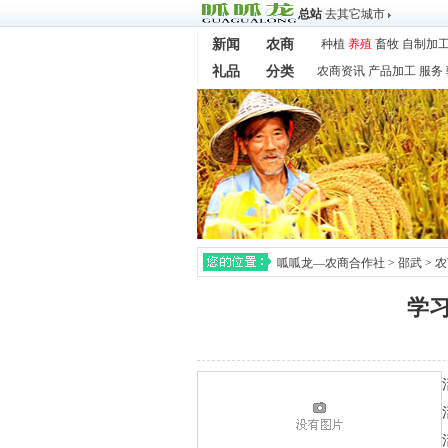
总站
去其它城市
新闻
农商
种植
养殖
畜牧
自制加
礼品
分类
农商资讯
产品加工
服务
呱呱龙—农商合作社
>
邵武
>
农
学