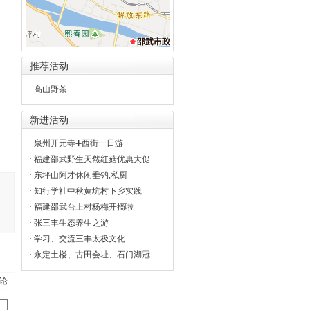
推荐活动
·
高山野茶
新进活动
·
泉州开元寺➕西街一日游
·
福建邵武野生天然红菇优惠大促
·
东坪山阿才休闲垂钓,私厨
·
知行学社中秋黄坑村下乡实践
·
福建邵武台上村杨梅开摘啦
·
张三丰生态养生之游
·
学习、交流三丰太极文化
·
永定土楼、古田会址、石门湖冠
论