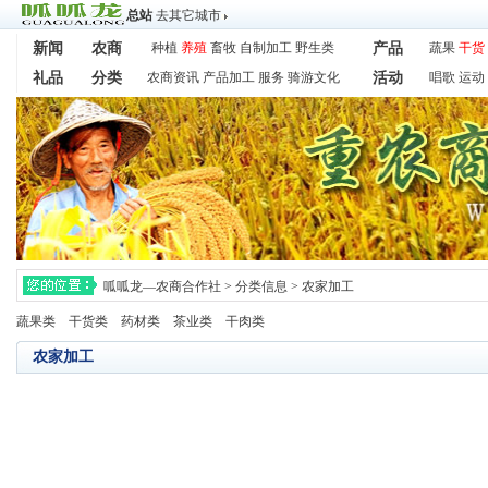
总站
去其它城市
新闻
农商
种植
养殖
畜牧
自制加工
野生类
产品
蔬果
干货
礼品
分类
农商资讯
产品加工
服务
骑游文化
活动
唱歌
运动
呱呱龙—农商合作社
>
分类信息
>
农家加工
蔬果类
干货类
药材类
茶业类
干肉类
农家加工