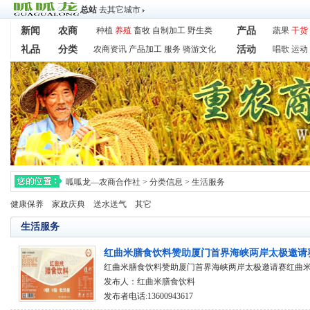
总站
去其它城市
新闻
农商
种植
养殖
畜牧
自制加工
野生类
产品
蔬果
干货
礼品
分类
农商资讯
产品加工
服务
骑游文化
活动
唱歌
运动
呱呱龙—农商合作社
>
分类信息
>
生活服务
健康保养
家政庆典
送水送气
其它
生活服务
红曲米膳食饮料赞助厦门首界海峡两岸太极邀请
红曲米膳食饮料赞助厦门首界海峡两岸太极邀请赛红曲米膳
发布人：
红曲米膳食饮料
发布者电话:13600943617