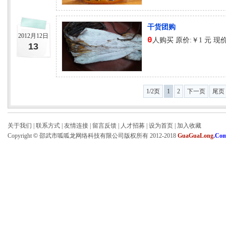
干货团购
2012月12日
0
人购买 原价:￥1 元 现价
13
1/2页
1
2
下一页
尾页
关于我们
|
联系方式
|
友情连接
|
留言反馈
|
人才招募
|
设为首页
|
加入收藏
Copyright
©
邵武市呱呱龙网络科技有限公司版权所有 2012-2018
GuaGuaLong
.Co