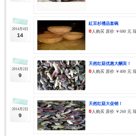
紅豆杉禮品套碗
2014月4日
0
人购买 原价:￥680 元 
14
天然红菇优惠大酬宾！
2014月2日
0
人购买 原价:￥400 元 
9
天然红菇大促销！
2014月2日
0
人购买 原价:￥260 元 
9