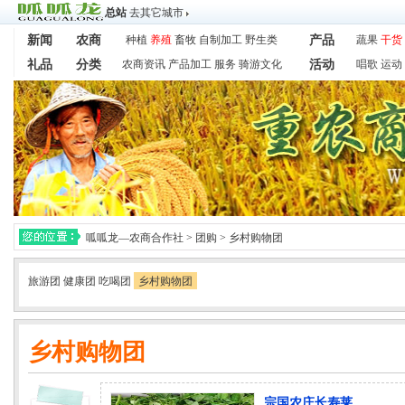
总站
去其它城市
新闻
农商
种植
养殖
畜牧
自制加工
野生类
产品
蔬果
干货
礼品
分类
农商资讯
产品加工
服务
骑游文化
活动
唱歌
运动
呱呱龙—农商合作社
>
团购
>
乡村购物团
旅游团
健康团
吃喝团
乡村购物团
乡村购物团
宗国农庄长寿莱