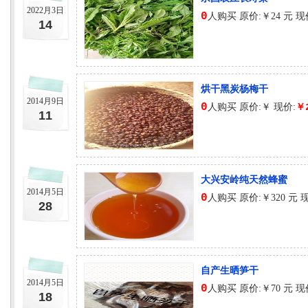
2022月3日
0
人购买 原价:￥24 元 现
14
烘干黑炭杨梅干
2014月9日
0
人购买 原价:￥ 现价:
￥
11
大兴安岭纯天然蜂蜜
2014月5日
0
人购买 原价:￥320 元 
28
自产生晒笋干
2014月5日
0
人购买 原价:￥70 元 现
18