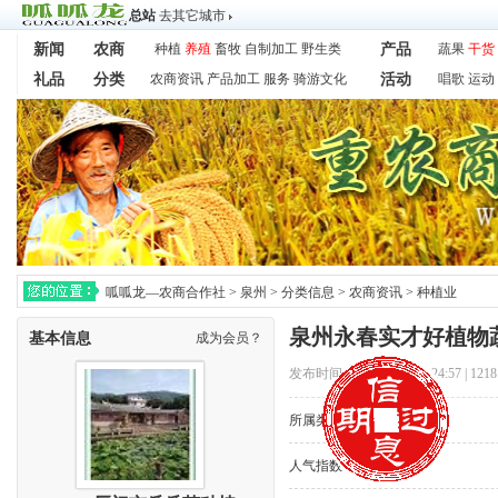
总站
去其它城市
新闻
农商
种植
养殖
畜牧
自制加工
野生类
产品
蔬果
干货
礼品
分类
农商资讯
产品加工
服务
骑游文化
活动
唱歌
运动
呱呱龙—农商合作社
>
泉州
>
分类信息
>
农商资讯
>
种植业
泉州永春实才好植物
基本信息
成为会员？
发布时间：2023-5-12 22:24:57 |
121
所属类别：
[种植业]
人气指数：
0